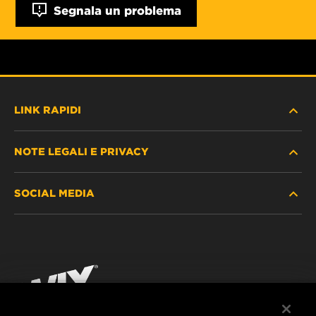
Segnala un problema
LINK RAPIDI
NOTE LEGALI E PRIVACY
TROVA FILTRO
SOCIAL MEDIA
DOVE ACQUISTARE
PROTEZIONE DEI DATI PERSONALI
WIX INSTITUTE
AVVISO LEGALE
Facebook
CONTATTACI
IMPRESSUM
YouTube