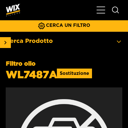
Menu principa
CERCA UN FILTRO
Cerca Prodotto
Filtro olio
WL7487A
Sostituzione