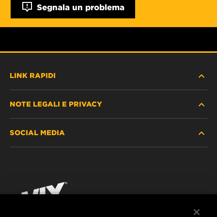
Segnala un problema
LINK RAPIDI
NOTE LEGALI E PRIVACY
TROVA FILTRO
SOCIAL MEDIA
DOVE ACQUISTARE
PROTEZIONE DEI DATI PERSONALI
WIX INSTITUTE
AVVISO LEGALE
Facebook
CONTATTACI
IMPRESSUM
YouTube