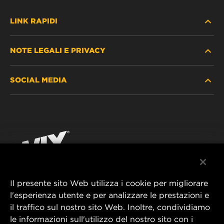
LINK RAPIDI
NOTE LEGALI E PRIVACY
TROVA FILTRO
SOCIAL MEDIA
DOVE ACQUISTARE
PROTEZIONE DEI DATI PERSONALI
WIX INSTITUTE
AVVISO LEGALE
Facebook
CONTATTACI
IMPRESSUM
YouTube
Il presente sito Web utilizza i cookie per migliorare
l'esperienza utente e per analizzare le prestazioni e
MANN+HUMMEL FT Poland
il traffico sul nostro sito Web. Inoltre, condividiamo
ul. Wrocławska 145,
le informazioni sull'utilizzo del nostro sito con i
63-800 GOSTYŃ, POLAND