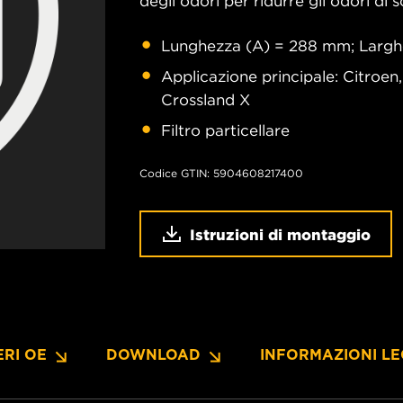
degli odori per ridurre gli odori di s
Lunghezza (A) = 288 mm; Largh
Applicazione principale: Citroen
Crossland X
Filtro particellare
Codice GTIN: 5904608217400
Istruzioni di montaggio
RI OE
DOWNLOAD
INFORMAZIONI LE