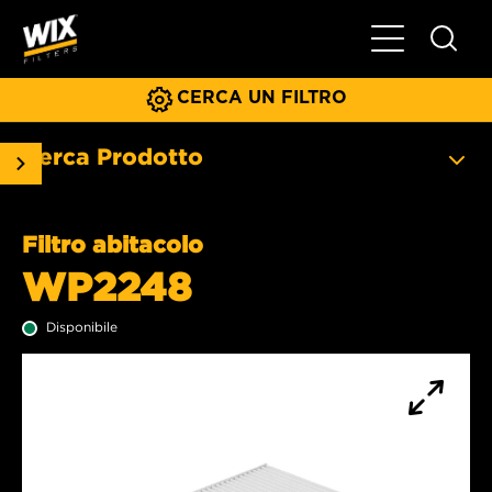
Menu principa
CERCA UN FILTRO
Cerca Prodotto
Filtro abitacolo
WP2248
Disponibile