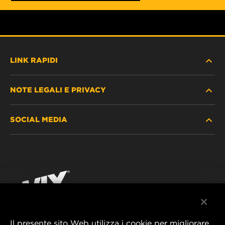
LINK RAPIDI
NOTE LEGALI E PRIVACY
TROVA FILTRO
SOCIAL MEDIA
DOVE ACQUISTARE
PROTEZIONE DEI DATI PERSONALI
WIX INSTITUTE
AVVISO LEGALE
Facebook
CONTATTACI
IMPRESSUM
YouTube
Il presente sito Web utilizza i cookie per migliorare