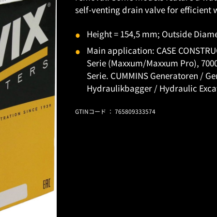
self-venting drain valve for efficien
Height = 154,5 mm; Outside Diame
Main application: CASE CONSTRUC
Serie (Maxxum/Maxxum Pro), 70
Serie. CUMMINS Generatoren / G
Hydraulikbagger / Hydraulic Exca
GTINコード ： 765809333574