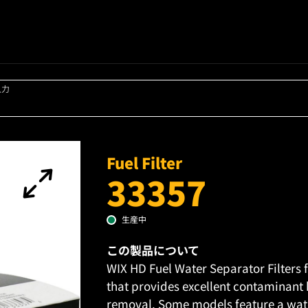
入力
Fuel Filter
33357
生産中
この製品について
WIX HD Fuel Water Separator Filters 
that provides excellent contaminant 
removal. Some models feature a wate