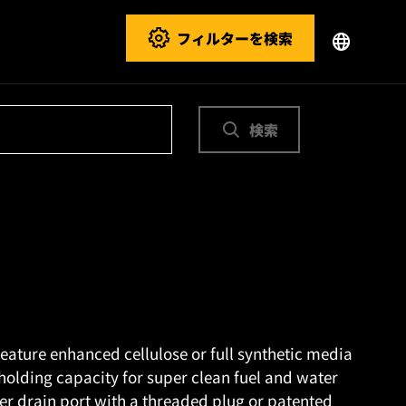
フィルターを検索
検索
feature enhanced cellulose or full synthetic media
holding capacity for super clean fuel and water
r drain port with a threaded plug or patented