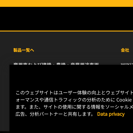
製品一覧へ
会社
商用車および建機・農機・産業用途車両
WIX
乗用車および小型トラック
リソ
特殊用途向けフィルター
お問
レース用製品
キャ
このウェブサイトはユーザー体験の向上とウェブサイ
デー
ォーマンスや通信トラフィックの分析のために Cookie
リー
ます。また、サイトの使用に関する情報をソーシャルメ
広告、分析パートナーと共有します。
Data privacy