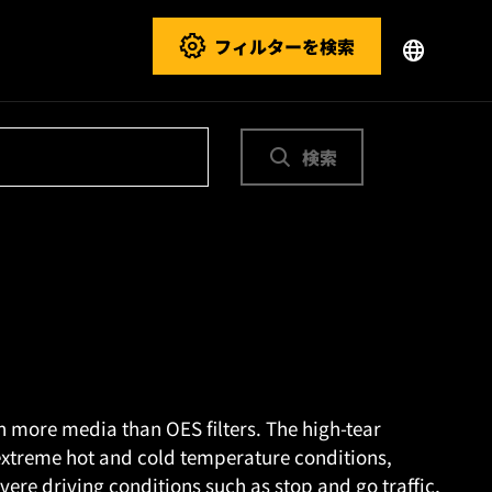
フィルターを検索
検索
n more media than OES filters. The high-tear
extreme hot and cold temperature conditions,
ere driving conditions such as stop and go traffic,