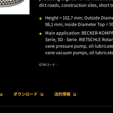
dirt roads, construction sites, short t
Height = 102,7 mm; Outside Diam
98,1 mm; Inside Diameter Top = 5
Main application: BECKER-KOMPRE
Serie, SD - Serie. RIETSCHLE Rot
vane pressure pump, oil-lubricat
vane vacuum pumps, oil lubricat
GTINコード ：
ダウンロード
法的情報