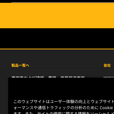
製品一覧へ
会社
商用車および建機・農機・産業用途車両
WIX
乗用車および小型トラック
リソ
特殊用途向けフィルター
お問
レース用製品
キャ
このウェブサイトはユーザー体験の向上とウェブサイ
デー
ォーマンスや通信トラフィックの分析のために Cookie
ます。また、サイトの使用に関する情報をソーシャルメ
リー