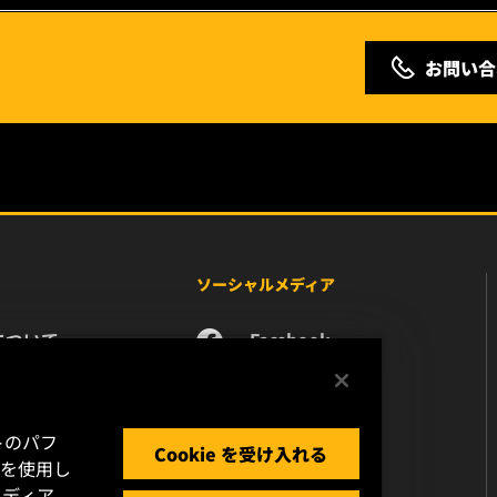
お問い合
ソーシャルメディア
について
Facebook
ース
Instagram
い合わせ
YouTube
リア
トのパフ
Cookie を受け入れる
タプライバシー
 を使用し
ディア、
ガルノーティス