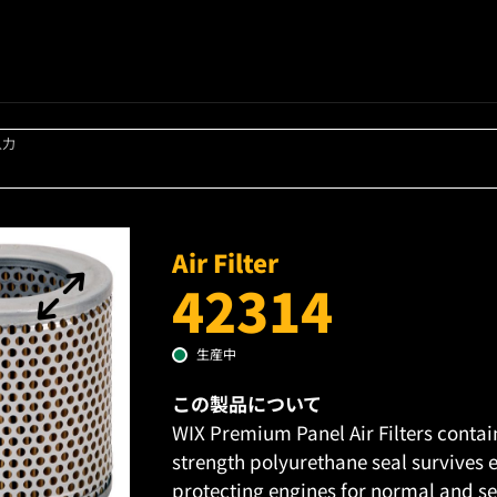
入力
Air Filter
42314
生産中
この製品について
WIX Premium Panel Air Filters contai
strength polyurethane seal survives 
protecting engines for normal and sev