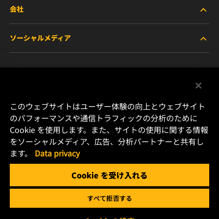
会社
商用車および建機・農機・産業用途車両
ソーシャルメディア
乗用車および小型トラック
WIXについて
特殊用途向けフィルター
リソース
Facebook
レース用製品
お問い合わせ
Instagram
このウェブサイトはユーザー体験の向上とウェブサイト
のパフォーマンスや通信トラフィックの分析のために
キャリア
Cookie を使用します。また、サイトの使用に関する情報
YouTube
をソーシャルメディア、広告、分析パートナーと共有し
データプライバシー
ます。
Data privacy
横浜市港北区新横浜2-15-10 YS新横浜ビル2F
Tel. +81 (45) 470 4611
リーガルノーティス
Cookie を受け入れる
Email: info.jp@mann-hummel.com
すべて拒否する