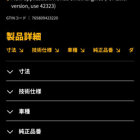
version, use 42323)
GTINコード ： 765809423220
製品詳細
寸法
技術仕様
車種
純正品番
ダウ
寸法
技術仕様
車種
純正品番