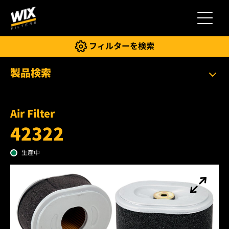
切り替
フィルターを検索
製品検索
Air Filter
42322
生産中