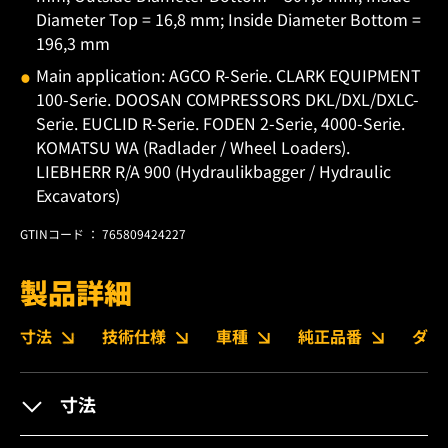
Diameter Top = 16,8 mm; Inside Diameter Bottom =
196,3 mm
Main application: AGCO R-Serie. CLARK EQUIPMENT
100-Serie. DOOSAN COMPRESSORS DKL/DXL/DXLC-
Serie. EUCLID R-Serie. FODEN 2-Serie, 4000-Serie.
KOMATSU WA (Radlader / Wheel Loaders).
LIEBHERR R/A 900 (Hydraulikbagger / Hydraulic
Excavators)
GTINコード ： 765809424227
製品詳細
寸法
技術仕様
車種
純正品番
ダウ
寸法