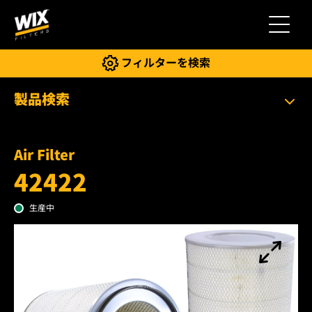
切り替
フィルターを検索
製品検索
Air Filter
42422
生産中