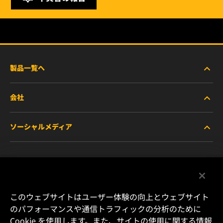
製品一覧へ
会社
商用車および建機・農機・産業用途車両
ソーシャルメディア
乗用車および小型トラック
WIXについて
特殊用途向けフィルター
リソース
Facebook
レース用製品
お問い合わせ
Instagram
このウェブサイトはユーザー体験の向上とウェブサイト
のパフォーマンスや通信トラフィックの分析のために
キャリア
Cookie を使用します。また、サイトの使用に関する情報
YouTube