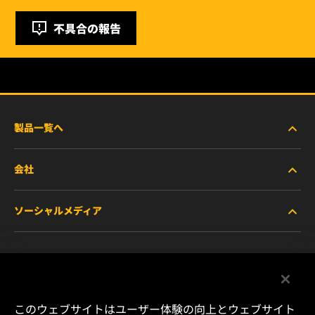
不具合の報告
製品一覧へ
会社
商用車および建機・農機・産業用途車両
ソーシャルメディア
乗用車および小型トラック
WIXについて
特殊用途向けフィルター
リソース
Facebook
レース用製品
お問い合わせ
Instagram
このウェブサイトはユーザー体験の向上とウェブサイト