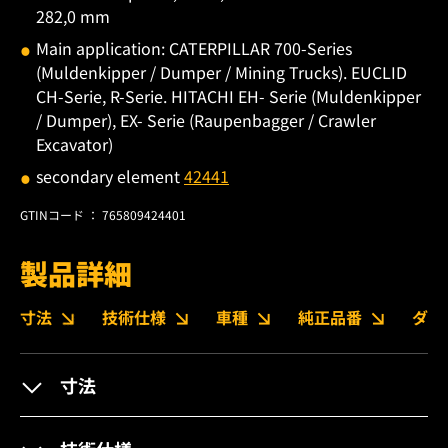
282,0 mm
Main application: CATERPILLAR 700-Series
(Muldenkipper / Dumper / Mining Trucks). EUCLID
CH-Serie, R-Serie. HITACHI EH- Serie (Muldenkipper
/ Dumper), EX- Serie (Raupenbagger / Crawler
Excavator)
secondary element
42441
GTINコード ： 765809424401
製品詳細
寸法
技術仕様
車種
純正品番
ダウ
寸法