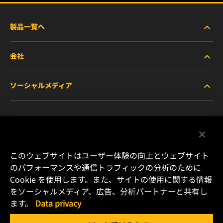
製品一覧へ
会社
商用車および建機・農機・産業用途車両
ソーシャルメディア
乗用車および小型トラック
WIXについて
特殊用途向けフィルター
リソース
Facebook
レース用製品
お問い合わせ
Instagram
このウェブサイトはユーザー体験の向上とウェブサイト
のパフォーマンスや通信トラフィックの分析のために
キャリア
Cookie を使用します。また、サイトの使用に関する情報
YouTube
をソーシャルメディア、広告、分析パートナーと共有し
データプライバシー
ます。
Data privacy
横浜市港北区新横浜2-15-10 YS新横浜ビル2F
Tel. +81 (45) 470 4611
リーガルノーティス