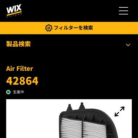
切り替
フィルターを検索
製品検索
Air Filter
42864
生産中