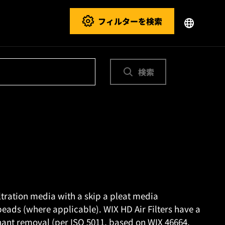
フィルターを検索
検索
ltration media with a skip a pleat media
 beads (where applicable). WIX HD Air Filters have a
ant removal (per ISO 5011, based on WIX 46664,