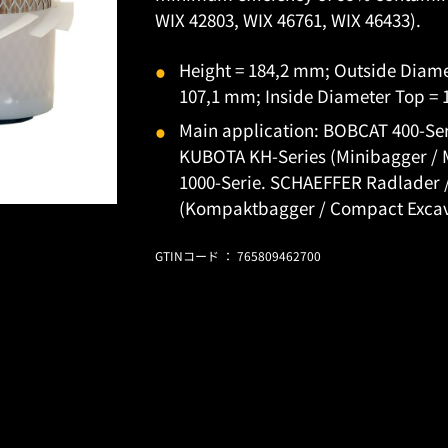
WIX 42803, WIX 46761, WIX 46433).
Height = 184,2 mm; Outside Diam
107,1 mm; Inside Diameter Top =
Main application: BOBCAT 400-Seri
KUBOTA KH-Series (Minibagger /
1000-Serie. SCHAEFFER Radlader /
(Kompaktbagger / Compact Excav
GTINコード ： 765809462700