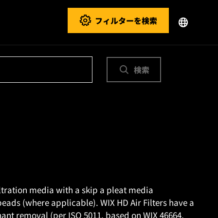
フィルターを検索
検索
ltration media with a skip a pleat media
 beads (where applicable). WIX HD Air Filters have a
ant removal (per ISO 5011, based on WIX 46664,