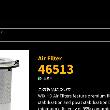
入力
Air Filter
46513
生産中
この製品について
WIX HD Air Filters feature premium fi
stabilization and pleat stabilization
minimum efficiency of 99% contamin