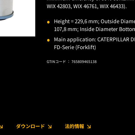
WIX 42803, WIX 46761, WIX 46433).
Height = 229,6 mm; Outside Diam
107,8 mm; Inside Diameter Botto
Main application: CATERPILLAR DP-
FD-Serie (Forklift)
GTINコード ： 765809465138
ダウンロード
法的情報