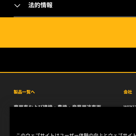
法的情報
製品一覧へ
会社
商用車および建機・農機・産業用途車両
WIX
乗用車および小型トラック
リソ
特殊用途向けフィルター
お問
レース用製品
キャ
このウェブサイトはユーザー体験の向上とウェブサイ