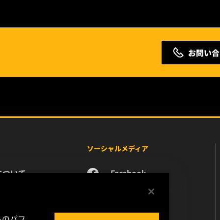
お問い合
ソーシャルメディア
について
Facebook
ース
Instagram
い合わせ
YouTube
リア
トのパフ