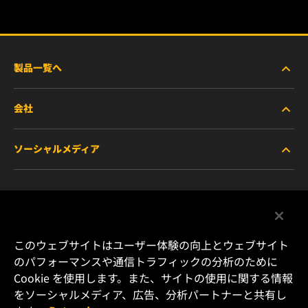
製品一覧へ
会社
商用車および建機・農機・産業用途車両
ソーシャルメディア
乗用車および小型トラック
WIXについて
特殊用途向けフィルター
リソース
Facebook
レース用製品
お問い合わせ
Instagram
このウェブサイトはユーザー体験の向上とウェブサイト
のパフォーマンスや通信トラフィックの分析のために
キャリア
Cookie を使用します。また、サイトの使用に関する情報
YouTube
をソーシャルメディア、広告、分析パートナーと共有し
データプライバシー