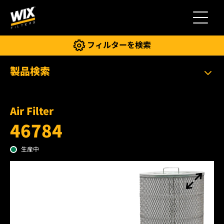
切り替
フィルターを検索
製品検索
Air Filter
46784
生産中