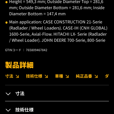
Height = 549,3 mm; Outside Diameter Top = 281,6
mm; Outside Diameter Bottom = 281,6 mm; Inside
Diameter Bottom = 147,4 mm
Main application: CASE CONSTRUCTION 21-Serie
(Radlader / Wheel Loaders). CASE-IH (CNH GLOBAL)
1600-Serie, Axial-Flow. HITACHI LX- Serie (Radlader
/ Wheel Loader). JOHN DEERE 700-Serie, 800-Serie
GTINコード ： 765809467842
製品詳細
寸法
技術仕様
車種
純正品番
ダウ
寸法
技術仕様