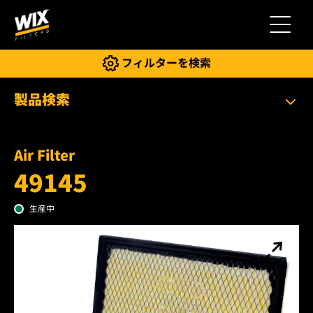
切り替
フィルターを検索
製品検索
Air Filter
49145
生産中