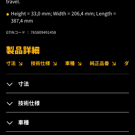
travel.
Height = 33,0 mm; Width = 206,4 mm; Length =
387,4 mm
GTINコード ： 765809491458
製品詳細
寸法
技術仕様
車種
純正品番
ダウ
寸法
技術仕様
車種