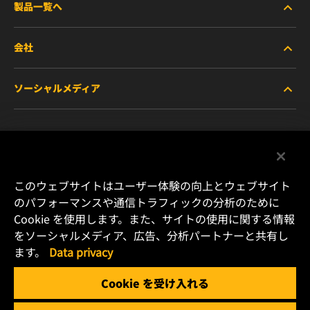
製品一覧へ
会社
商用車および建機・農機・産業用途車両
ソーシャルメディア
乗用車および小型トラック
WIXについて
特殊用途向けフィルター
リソース
Facebook
レース用製品
お問い合わせ
Instagram
このウェブサイトはユーザー体験の向上とウェブサイト
のパフォーマンスや通信トラフィックの分析のために
キャリア
Cookie を使用します。また、サイトの使用に関する情報
YouTube
をソーシャルメディア、広告、分析パートナーと共有し
データプライバシー
ます。
Data privacy
横浜市港北区新横浜2-15-10 YS新横浜ビル2F
Tel. +81 (45) 470 4611
リーガルノーティス
Cookie を受け入れる
Email: info.jp@mann-hummel.com