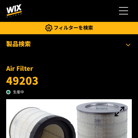
切り替
フィルターを検索
製品検索
Air Filter
49203
生産中