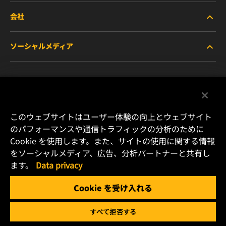
会社
商用車および建機・農機・産業用途車両
ソーシャルメディア
乗用車および小型トラック
WIXについて
特殊用途向けフィルター
リソース
Facebook
レース用製品
お問い合わせ
Instagram
このウェブサイトはユーザー体験の向上とウェブサイト
のパフォーマンスや通信トラフィックの分析のために
キャリア
Cookie を使用します。また、サイトの使用に関する情報
YouTube
をソーシャルメディア、広告、分析パートナーと共有し
データプライバシー
ます。
Data privacy
横浜市港北区新横浜2-15-10 YS新横浜ビル2F
Tel. +81 (45) 470 4611
リーガルノーティス
Cookie を受け入れる
Email: info.jp@mann-hummel.com
すべて拒否する