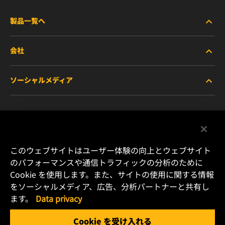
製品一覧へ
会社
商用車および建機・農機・産業用途車両
ソーシャルメディア
乗用車および小型トラック
WIXについて
特殊用途向けフィルター
リソース
Facebook
レース用製品
お問い合わせ
Instagram
このウェブサイトはユーザー体験の向上とウェブサイト
のパフォーマンスや通信トラフィックの分析のために
キャリア
Cookie を使用します。また、サイトの使用に関する情報
YouTube
をソーシャルメディア、広告、分析パートナーと共有し
データプライバシー
ます。
Data privacy
横浜市港北区新横浜2-15-10 YS新横浜ビル2F
Tel. +81 (45) 470 4611
リーガルノーティス
Cookie を受け入れる