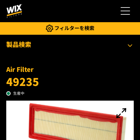
切り替
フィルターを検索
製品検索
Air Filter
49235
生産中