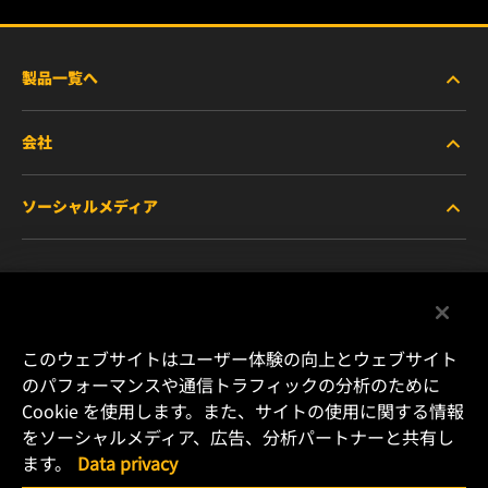
製品一覧へ
会社
商用車および建機・農機・産業用途車両
ソーシャルメディア
乗用車および小型トラック
WIXについて
特殊用途向けフィルター
リソース
Facebook
レース用製品
お問い合わせ
Instagram
このウェブサイトはユーザー体験の向上とウェブサイト
のパフォーマンスや通信トラフィックの分析のために
キャリア
Cookie を使用します。また、サイトの使用に関する情報
YouTube
をソーシャルメディア、広告、分析パートナーと共有し
データプライバシー
ます。
Data privacy
横浜市港北区新横浜2-15-10 YS新横浜ビル2F