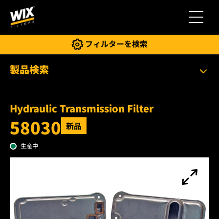
切り替
フィルターを検索
製品検索
Hydraulic Transmission Filter
58030
新品
生産中