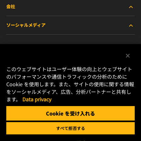
会社
商用車および建機・農機・産業用途車両
ソーシャルメディア
乗用車および小型トラック
WIXについて
特殊用途向けフィルター
リソース
Facebook
レース用製品
お問い合わせ
Instagram
このウェブサイトはユーザー体験の向上とウェブサイト
のパフォーマンスや通信トラフィックの分析のために
キャリア
Cookie を使用します。また、サイトの使用に関する情報
YouTube
をソーシャルメディア、広告、分析パートナーと共有し
データプライバシー
ます。
Data privacy
横浜市港北区新横浜2-15-10 YS新横浜ビル2F
Tel. +81 (45) 470 4611
リーガルノーティス
Cookie を受け入れる
Email: info.jp@mann-hummel.com
すべて拒否する