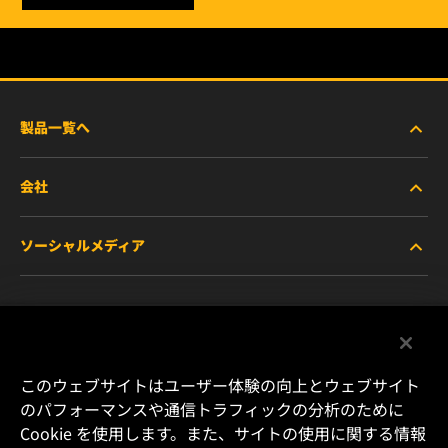
製品一覧へ
会社
商用車および建機・農機・産業用途車両
ソーシャルメディア
乗用車および小型トラック
WIXについて
特殊用途向けフィルター
リソース
Facebook
レース用製品
お問い合わせ
Instagram
このウェブサイトはユーザー体験の向上とウェブサイト
のパフォーマンスや通信トラフィックの分析のために
キャリア
Cookie を使用します。また、サイトの使用に関する情報
YouTube