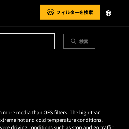
フィルターを検索
検索
n more media than OES filters. The high-tear
extreme hot and cold temperature conditions,
ere driving conditions such as stop and go traffic,