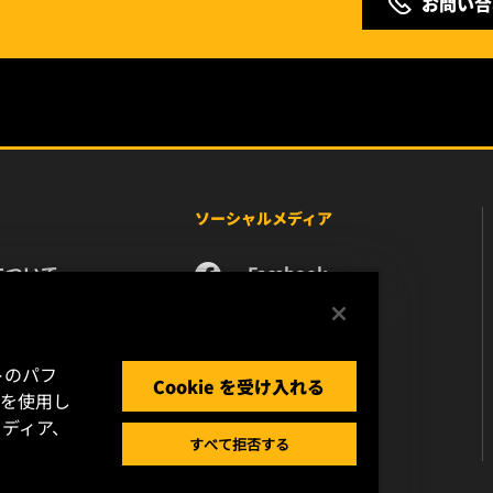
お問い合
ソーシャルメディア
について
Facebook
ース
Instagram
い合わせ
YouTube
リア
トのパフ
Cookie を受け入れる
タプライバシー
 を使用し
ディア、
ガルノーティス
すべて拒否する