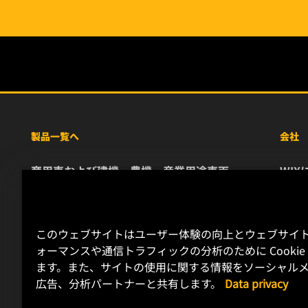
製品一覧へ
会社
商用車および建機・農機・産業用途車両
WIX
乗用車および小型トラック
リソ
特殊用途向けフィルター
お問
レース用製品
キャ
このウェブサイトはユーザー体験の向上とウェブサイ
デー
ォーマンスや通信トラフィックの分析のために Cookie
ます。また、サイトの使用に関する情報をソーシャルメ
リー
広告、分析パートナーと共有します。
Data privacy