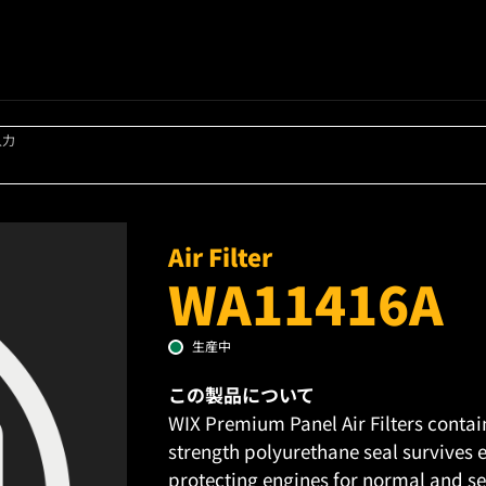
入力
Air Filter
WA11416A
生産中
この製品について
WIX Premium Panel Air Filters contai
strength polyurethane seal survives 
protecting engines for normal and sev