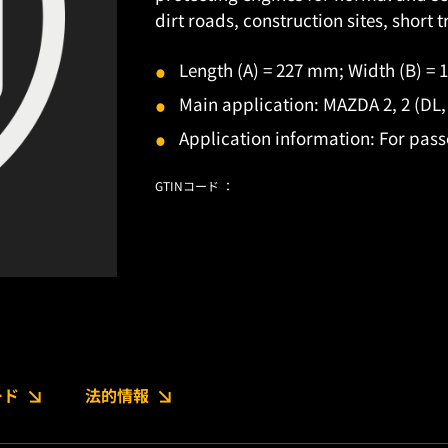
dirt roads, construction sites, short t
Length (A) = 227 mm; Width (B) =
Main application: MAZDA 2, 2 (DL, 
Application information: For pass
GTINコード ：
ード
法的情報