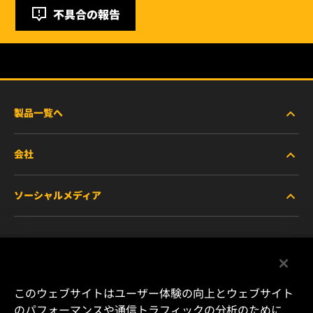
不具合の報告
製品一覧へ
会社
商用車および建機・農機・産業用途車両
ソーシャルメディア
乗用車および小型トラック
WIXについて
特殊用途向けフィルター
リソース
Facebook
レース用製品
お問い合わせ
Instagram
このウェブサイトはユーザー体験の向上とウェブサイト
のパフォーマンスや通信トラフィックの分析のために