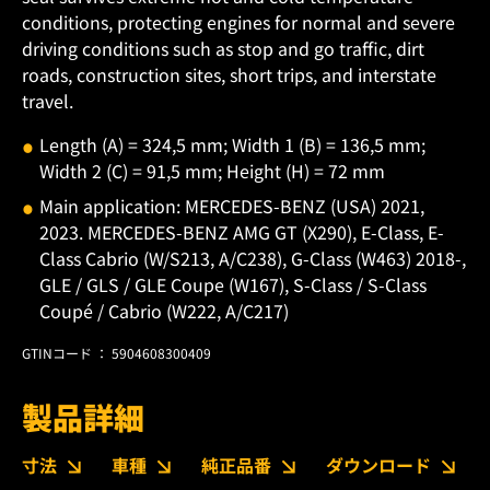
conditions, protecting engines for normal and severe
driving conditions such as stop and go traffic, dirt
roads, construction sites, short trips, and interstate
travel.
Length (A) = 324,5 mm; Width 1 (B) = 136,5 mm;
Width 2 (C) = 91,5 mm; Height (H) = 72 mm
Main application: MERCEDES-BENZ (USA) 2021,
2023. MERCEDES-BENZ AMG GT (X290), E-Class, E-
Class Cabrio (W/S213, A/C238), G-Class (W463) 2018-,
GLE / GLS / GLE Coupe (W167), S-Class / S-Class
Coupé / Cabrio (W222, A/C217)
GTINコード ： 5904608300409
製品詳細
寸法
車種
純正品番
ダウンロード