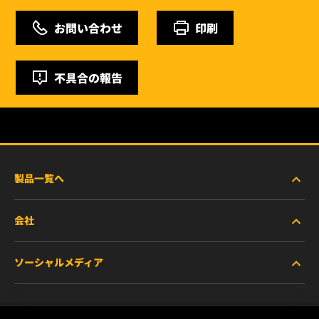
お問い合わせ
印刷
不具合の報告
製品一覧へ
会社
商用車および建機・農機・産業用途車両
ソーシャルメディア
乗用車および小型トラック
WIXについて
特殊用途向けフィルター
リソース
Facebook