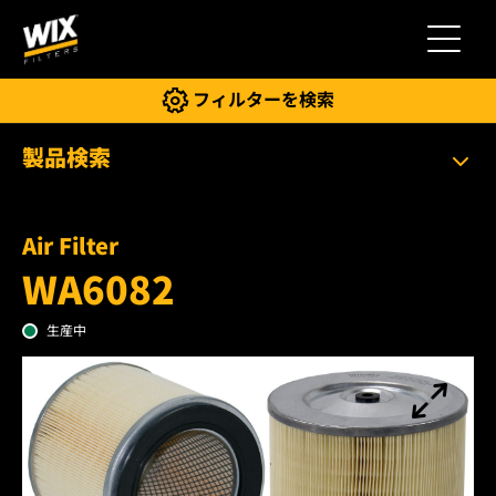
切り替
フィルターを検索
製品検索
Air Filter
WA6082
生産中