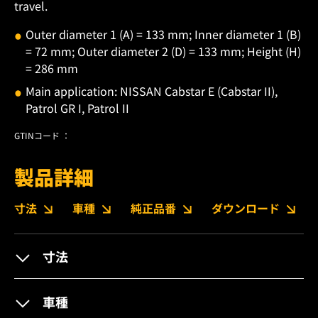
travel.
Outer diameter 1 (A) = 133 mm; Inner diameter 1 (B)
= 72 mm; Outer diameter 2 (D) = 133 mm; Height (H)
= 286 mm
Main application: NISSAN Cabstar E (Cabstar II),
Patrol GR I, Patrol II
GTINコード ：
製品詳細
寸法
車種
純正品番
ダウンロード
寸法
車種