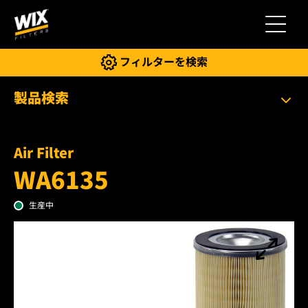
切り替
フィルターを検索
製品検索
Air Filter
WA6135
生産中