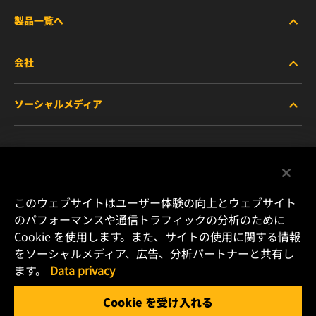
製品一覧へ
会社
商用車および建機・農機・産業用途車両
ソーシャルメディア
乗用車および小型トラック
WIXについて
特殊用途向けフィルター
リソース
Facebook
レース用製品
お問い合わせ
Instagram
このウェブサイトはユーザー体験の向上とウェブサイト
のパフォーマンスや通信トラフィックの分析のために
キャリア
Cookie を使用します。また、サイトの使用に関する情報
YouTube
をソーシャルメディア、広告、分析パートナーと共有し
データプライバシー
ます。
Data privacy
横浜市港北区新横浜2-15-10 YS新横浜ビル2F
Tel. +81 (45) 470 4611
リーガルノーティス
Cookie を受け入れる
Email: info.jp@mann-hummel.com