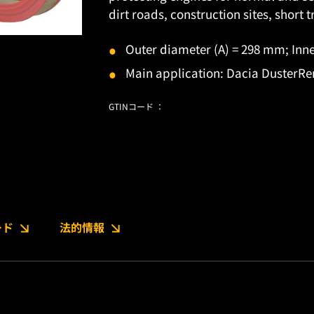
dirt roads, construction sites, short t
Outer diameter (A) = 298 mm; Inn
Main application: Dacia DusterRen
GTINコード ：
ード
法的情報