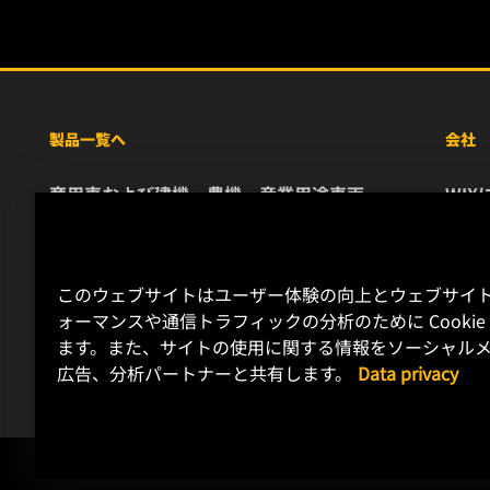
製品一覧へ
会社
商用車および建機・農機・産業用途車両
WIX
乗用車および小型トラック
リソ
特殊用途向けフィルター
お問
レース用製品
キャ
このウェブサイトはユーザー体験の向上とウェブサイ
デー
ォーマンスや通信トラフィックの分析のために Cookie
ます。また、サイトの使用に関する情報をソーシャルメ
リー
広告、分析パートナーと共有します。
Data privacy
Copyright 2024 MANN+HUMMEL. All rights reserved.