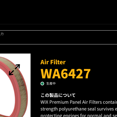
入力
Air Filter
WA6427
生産中
この製品について
WIX Premium Panel Air Filters contai
strength polyurethane seal survives 
protecting engines for normal and sev