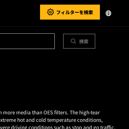
フィルターを検索
検索
n more media than OES filters. The high-tear
extreme hot and cold temperature conditions,
ere driving conditions such as stop and go traffic,