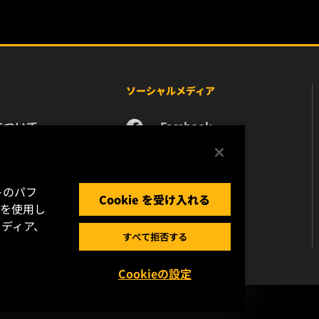
ソーシャルメディア
について
Facebook
ース
Instagram
い合わせ
YouTube
リア
トのパフ
Cookie を受け入れる
タプライバシー
 を使用し
ディア、
ガルノーティス
すべて拒否する
Cookieの設定