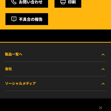
お問い合わせ
印刷
不具合の報告
製品一覧へ
会社
商用車および建機・農機・産業用途車両
ソーシャルメディア
乗用車および小型トラック
WIXについて
特殊用途向けフィルター
リソース
Facebook