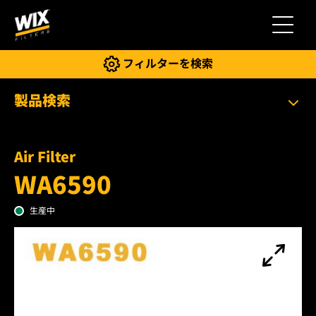
切り替
フィルターを検索
製品検索
Air Filter
WA6590
生産中