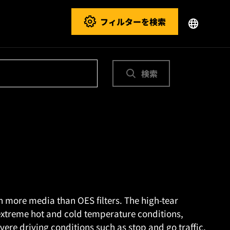
フィルターを検索
検索
n more media than OES filters. The high-tear
extreme hot and cold temperature conditions,
ere driving conditions such as stop and go traffic,