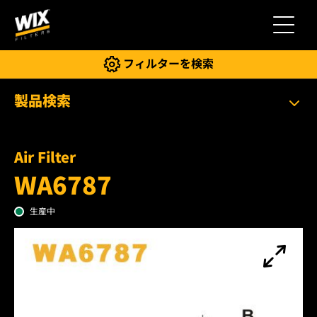
切り替
フィルターを検索
製品検索
Air Filter
WA6787
生産中