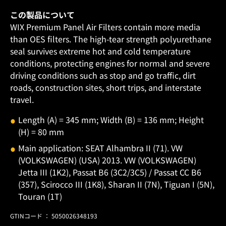
この製品について
WIX Premium Panel Air Filters contain more media
than OES filters. The high-tear strength polyurethane
seal survives extreme hot and cold temperature
conditions, protecting engines for normal and severe
driving conditions such as stop and go traffic, dirt
roads, construction sites, short trips, and interstate
travel.
Length (A) = 345 mm; Width (B) = 136 mm; Height
(H) = 80 mm
Main application: SEAT Alhambra II (71). VW
(VOLKSWAGEN) (USA) 2013. VW (VOLKSWAGEN)
Jetta III (1K2), Passat B6 (3C2/3C5) / Passat CC B6
(357), Scirocco III (1K8), Sharan II (7N), Tiguan I (5N),
Touran (1T)
GTINコード ： 5050026348193