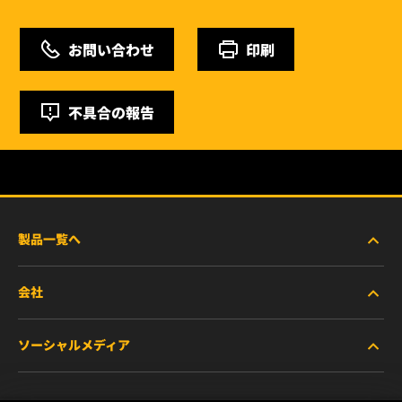
お問い合わせ
印刷
不具合の報告
製品一覧へ
会社
商用車および建機・農機・産業用途車両
ソーシャルメディア
乗用車および小型トラック
WIXについて
特殊用途向けフィルター