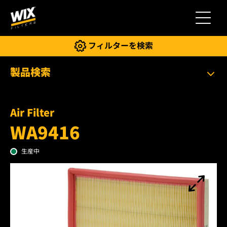
切り替
フィルターを検索
製品検索
Air Filter
WA9416
生産中