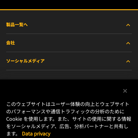
製品一覧へ
会社
商用車および建機・農機・産業用途車両
ソーシャルメディア
乗用車および小型トラック
WIXについて
特殊用途向けフィルター
リソース
Facebook
レース用製品
お問い合わせ
Instagram
このウェブサイトはユーザー体験の向上とウェブサイト
のパフォーマンスや通信トラフィックの分析のために
キャリア
Cookie を使用します。また、サイトの使用に関する情報
YouTube
をソーシャルメディア、広告、分析パートナーと共有し
データプライバシー
ます。
Data privacy
横浜市港北区新横浜2-15-10 YS新横浜ビル2F