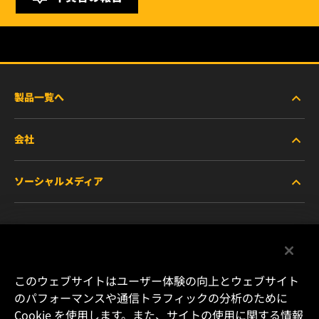
製品一覧へ
会社
商用車および建機・農機・産業用途車両
ソーシャルメディア
乗用車および小型トラック
WIXについて
特殊用途向けフィルター
リソース
Facebook
レース用製品
お問い合わせ
Instagram
このウェブサイトはユーザー体験の向上とウェブサイト
のパフォーマンスや通信トラフィックの分析のために
キャリア
Cookie を使用します。また、サイトの使用に関する情報
YouTube