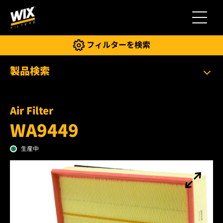
切り替
フィルターを検索
製品検索
Air Filter
WA9449
生産中