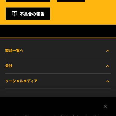
不具合の報告
製品一覧へ
会社
商用車および建機・農機・産業用途車両
ソーシャルメディア
乗用車および小型トラック
WIXについて
特殊用途向けフィルター
リソース
Facebook
レース用製品
お問い合わせ
Instagram