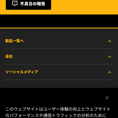
不具合の報告
製品一覧へ
会社
商用車および建機・農機・産業用途車両
ソーシャルメディア
乗用車および小型トラック
WIXについて
特殊用途向けフィルター
リソース
Facebook
レース用製品
お問い合わせ
Instagram
このウェブサイトはユーザー体験の向上とウェブサイト
のパフォーマンスや通信トラフィックの分析のために
キャリア