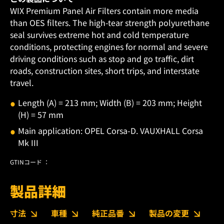
WIX Premium Panel Air Filters contain more media
than OES filters. The high-tear strength polyurethane
seal survives extreme hot and cold temperature
conditions, protecting engines for normal and severe
driving conditions such as stop and go traffic, dirt
roads, construction sites, short trips, and interstate
travel.
Length (A) = 213 mm; Width (B) = 203 mm; Height
(H) = 57 mm
Main application: OPEL Corsa-D. VAUXHALL Corsa
Mk III
GTINコード ：
製品詳細
寸法
車種
純正品番
製品の変更
ダ