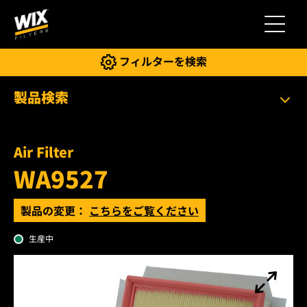
切り替
フィルターを検索
製品検索
Air Filter
WA9527
製品の変更：
こちらをご覧ください
生産中