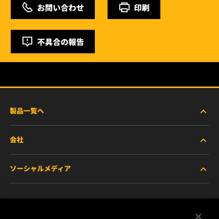
お問い合わせ
印刷
不具合の報告
製品一覧へ
会社
商用車および建機・農機・産業用途車両
ソーシャルメディア
乗用車および小型トラック
WIXについて
特殊用途向けフィルター
リソース
Facebook