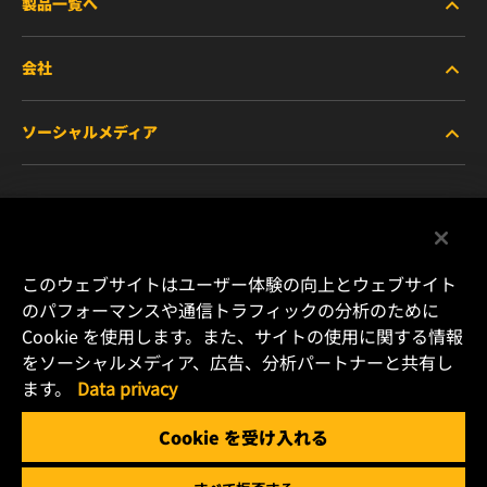
製品一覧へ
会社
商用車および建機・農機・産業用途車両
ソーシャルメディア
乗用車および小型トラック
WIXについて
特殊用途向けフィルター
リソース
Facebook
レース用製品
お問い合わせ
Instagram
このウェブサイトはユーザー体験の向上とウェブサイト
のパフォーマンスや通信トラフィックの分析のために
キャリア
Cookie を使用します。また、サイトの使用に関する情報
YouTube
をソーシャルメディア、広告、分析パートナーと共有し
データプライバシー
ます。
Data privacy
横浜市港北区新横浜2-15-10 YS新横浜ビル2F
Tel. +81 (45) 470 4611
リーガルノーティス
Cookie を受け入れる
Email: info.jp@mann-hummel.com