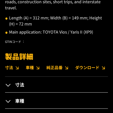
roads, construction sites, short trips, and interstate
travel.
Length (A) = 312 mm; Width (B) = 149 mm; Height
(H) = 72 mm
Main application: TOYOTA Vios / Yaris II (XP9)
GTINコード ：
製品詳細
寸法
車種
純正品番
ダウンロード
寸法
車種