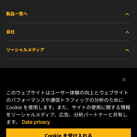
製品一覧へ
会社
商用車および建機・農機・産業用途車両
ソーシャルメディア
乗用車および小型トラック
WIXについて
特殊用途向けフィルター
リソース
Facebook
レース用製品
お問い合わせ
Instagram
このウェブサイトはユーザー体験の向上とウェブサイト
のパフォーマンスや通信トラフィックの分析のために
キャリア
Cookie を使用します。また、サイトの使用に関する情報
YouTube
をソーシャルメディア、広告、分析パートナーと共有し
データプライバシー
ます。
Data privacy
横浜市港北区新横浜2-15-10 YS新横浜ビル2F
Tel. +81 (45) 470 4611
リーガルノーティス
Cookie を受け入れる