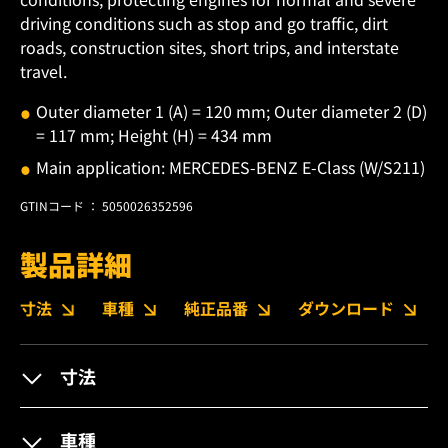
driving conditions such as stop and go traffic, dirt
roads, construction sites, short trips, and interstate
travel.
Outer diameter 1 (A) = 120 mm; Outer diameter 2 (D)
= 117 mm; Height (H) = 434 mm
Main application: MERCEDES-BENZ E-Class (W/S211)
GTINコード ： 5050026352596
製品詳細
寸法
車種
純正品番
ダウンロード
寸法
車種