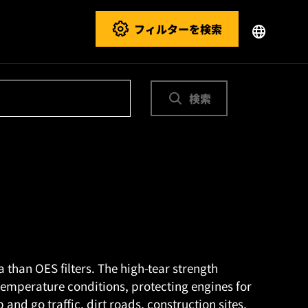
フィルターを検索
検索
than OES filters. The high-tear strength
temperature conditions, protecting engines for
and go traffic, dirt roads, construction sites,