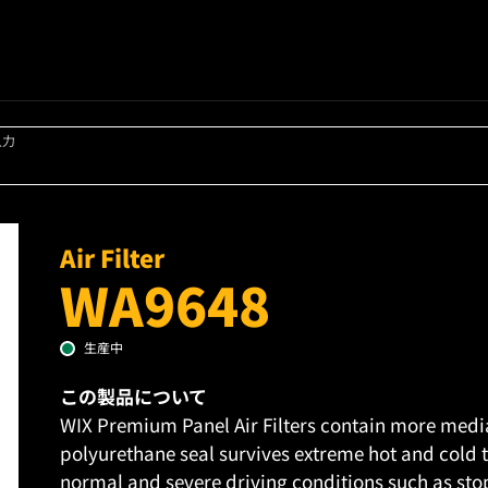
入力
Air Filter
WA9648
生産中
この製品について
WIX Premium Panel Air Filters contain more media 
polyurethane seal survives extreme hot and cold 
normal and severe driving conditions such as stop 