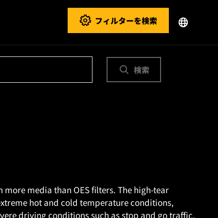
フィルターを検索
検索
n more media than OES filters. The high-tear
extreme hot and cold temperature conditions,
ere driving conditions such as stop and go traffic,