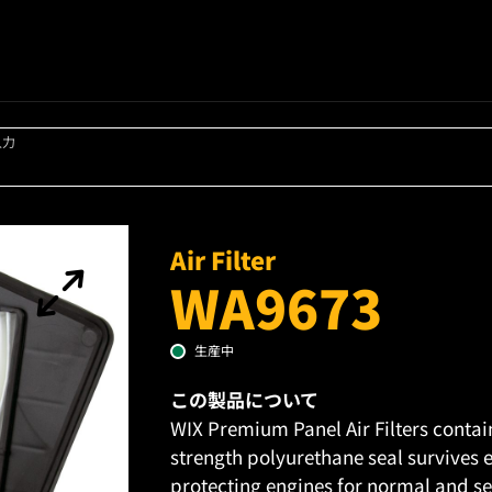
入力
Air Filter
WA9673
生産中
この製品について
WIX Premium Panel Air Filters contai
strength polyurethane seal survives 
protecting engines for normal and sev