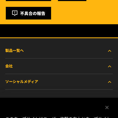
不具合の報告
製品一覧へ
会社
商用車および建機・農機・産業用途車両
ソーシャルメディア
乗用車および小型トラック
WIXについて
特殊用途向けフィルター
リソース
Facebook
レース用製品
お問い合わせ
Instagram