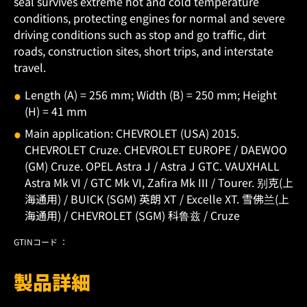
seal survives extreme hot and cold temperature
conditions, protecting engines for normal and severe
driving conditions such as stop and go traffic, dirt
roads, construction sites, short trips, and interstate
travel.
Length (A) = 256 mm; Width (B) = 250 mm; Height
(H) = 41 mm
Main application: CHEVROLET (USA) 2015.
CHEVROLET Cruze. CHEVROLET EUROPE / DAEWOO
(GM) Cruze. OPEL Astra J / Astra J GTC. VAUXHALL
Astra Mk VI / GTC Mk VI, Zafira Mk III / Tourer. 别克(上
海通用) / BUICK (SGM) 英朗 XT / Excelle XT. 雪佛兰(上
海通用) / CHEVROLET (SGM) 科鲁兹 / Cruze
GTINコード ：
製品詳細