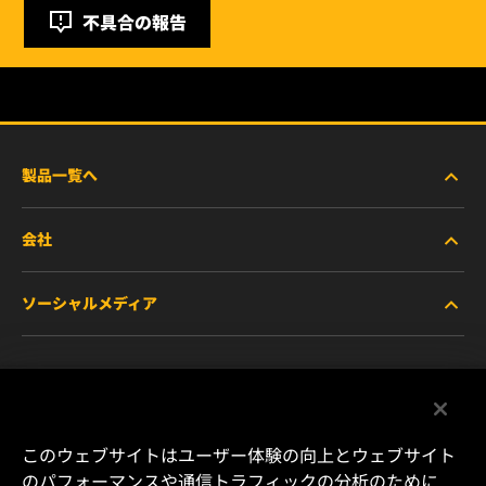
不具合の報告
製品一覧へ
会社
商用車および建機・農機・産業用途車両
ソーシャルメディア
乗用車および小型トラック
WIXについて
特殊用途向けフィルター
リソース
Facebook
レース用製品
お問い合わせ
Instagram
このウェブサイトはユーザー体験の向上とウェブサイト
のパフォーマンスや通信トラフィックの分析のために