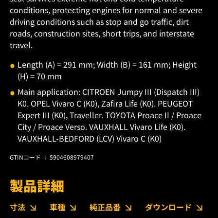
conditions, protecting engines for normal and severe
driving conditions such as stop and go traffic, dirt
roads, construction sites, short trips, and interstate
travel.
Length (A) = 291 mm; Width (B) = 161 mm; Height
(H) = 70 mm
Main application: CITROEN Jumpy III (Dispatch III)
K0. OPEL Vivaro C (K0), Zafira Life (K0). PEUGEOT
Expert III (K0), Traveller. TOYOTA Proace II / Proace
City / Proace Verso. VAUXHALL Vivaro Life (K0).
VAUXHALL-BEDFORD (LCV) Vivaro C (K0)
GTINコード ： 5904608979407
製品詳細
寸法
車種
純正品番
ダウンロード