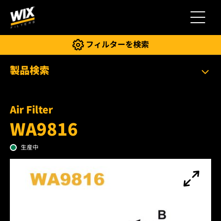
切り替
フィルターを検索
製品検索
Air Filter
WA9816
生産中