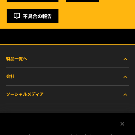
不具合の報告
製品一覧へ
会社
商用車および建機・農機・産業用途車両
ソーシャルメディア
乗用車および小型トラック
WIXについて
特殊用途向けフィルター
リソース
Facebook
レース用製品
お問い合わせ
Instagram