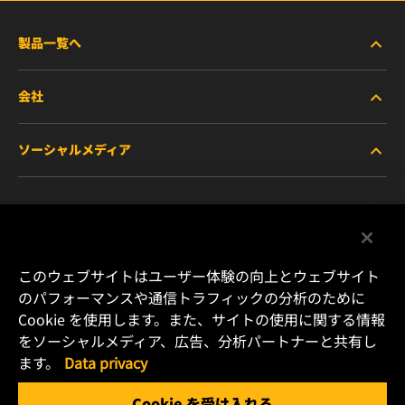
製品一覧へ
会社
商用車および建機・農機・産業用途車両
ソーシャルメディア
乗用車および小型トラック
WIXについて
特殊用途向けフィルター
リソース
Facebook
レース用製品
お問い合わせ
Instagram
このウェブサイトはユーザー体験の向上とウェブサイト
のパフォーマンスや通信トラフィックの分析のために
キャリア
Cookie を使用します。また、サイトの使用に関する情報
YouTube
をソーシャルメディア、広告、分析パートナーと共有し
データプライバシー
ます。
Data privacy
横浜市港北区新横浜2-15-10 YS新横浜ビル2F
Tel. +81 (45) 470 4611
リーガルノーティス
Cookie を受け入れる