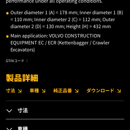
performance under all operating conditions.
Outer diameter 1 (A) = 178 mm; Inner diameter 1 (B)
= 110 mm; Inner diameter 2 (C) = 112 mm; Outer
diameter 2 (D) = 130 mm; Height (H) = 432 mm
Main application: VOLVO CONSTRUCTION
EQUIPMENT EC / ECR (Kettenbagger / Crawler
Excavators)
GTINコード ：
製品詳細
寸法
車種
純正品番
ダウンロード
寸法
車種