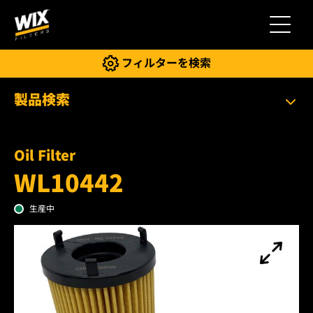
切り替
フィルターを検索
製品検索
Oil Filter
WL10442
生産中