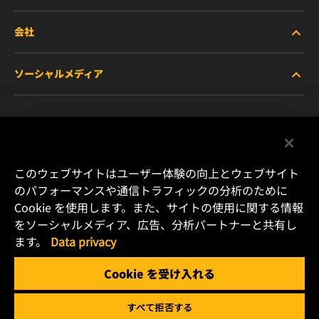
会社
商用車および建機・農機・産業用途車両
ソーシャルメディア
乗用車および小型トラック
WIXについて
特殊用途向けフィルター
リソース
Facebook
レース用製品
お問い合わせ
Instagram
このウェブサイトはユーザー体験の向上とウェブサイト
のパフォーマンスや通信トラフィックの分析のために
キャリア
Cookie を使用します。また、サイトの使用に関する情報
YouTube
をソーシャルメディア、広告、分析パートナーと共有し
データプライバシー
ます。
Data privacy
横浜市港北区新横浜2-15-10 YS新横浜ビル2F
Tel. +81 (45) 470 4611
リーガルノーティス
Cookie を受け入れる
Email: info.jp@mann-hummel.com
すべて拒否する