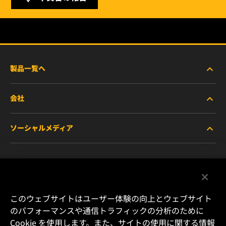
製品一覧へ
会社
商用車および建機・農機・産業用途車両
ソーシャルメディア
乗用車および小型トラック
WIXについて
特殊用途向けフィルター
リソース
Facebook
レース用製品
お問い合わせ
Instagram
このウェブサイトはユーザー体験の向上とウェブサイト
のパフォーマンスや通信トラフィックの分析のために
キャリア
Cookie を使用します。また、サイトの使用に関する情報
YouTube