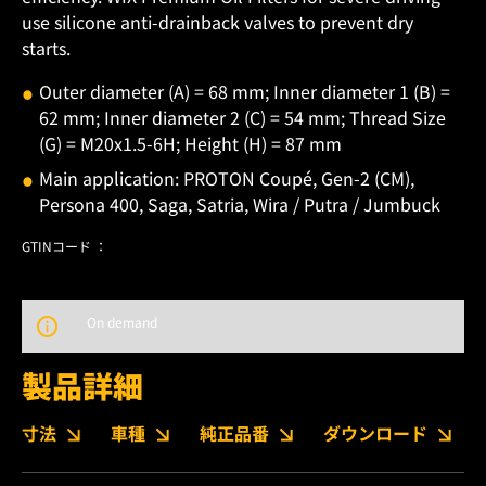
use silicone anti-drainback valves to prevent dry
starts.
Outer diameter (A) = 68 mm; Inner diameter 1 (B) =
62 mm; Inner diameter 2 (C) = 54 mm; Thread Size
(G) = M20x1.5-6H; Height (H) = 87 mm
Main application: PROTON Coupé, Gen-2 (CM),
Persona 400, Saga, Satria, Wira / Putra / Jumbuck
GTINコード ：
On demand
製品詳細
寸法
車種
純正品番
ダウンロード