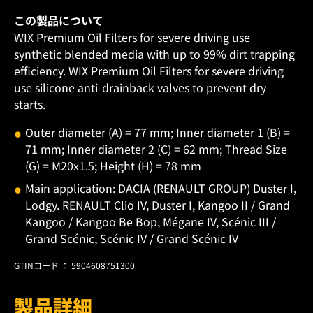
この製品について
WIX Premium Oil Filters for severe driving use
synthetic blended media with up to 99% dirt trapping
efficiency. WIX Premium Oil Filters for severe driving
use silicone anti-drainback valves to prevent dry
starts.
Outer diameter (A) = 77 mm; Inner diameter 1 (B) =
71 mm; Inner diameter 2 (C) = 62 mm; Thread Size
(G) = M20x1.5; Height (H) = 78 mm
Main application: DACIA (RENAULT GROUP) Duster I,
Lodgy. RENAULT Clio IV, Duster I, Kangoo II / Grand
Kangoo / Kangoo Be Bop, Mégane IV, Scénic III /
Grand Scénic, Scénic IV / Grand Scénic IV
GTINコード ： 5904608751300
製品詳細