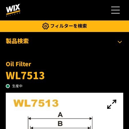
切り替
フィルターを検索
製品検索
Oil Filter
WL7513
生産中