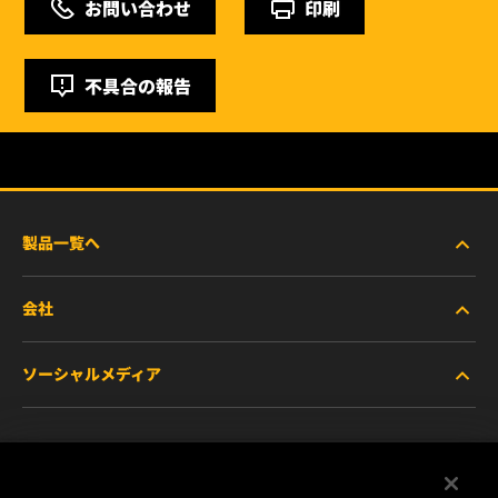
お問い合わせ
印刷
不具合の報告
製品一覧へ
会社
商用車および建機・農機・産業用途車両
ソーシャルメディア
乗用車および小型トラック
WIXについて
特殊用途向けフィルター
リソース
Facebook