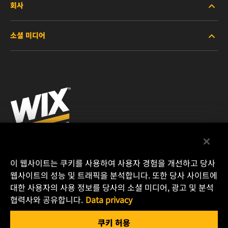
회사
중장비용
소셜 미디어
승용 및 트럭용
회사소개
산업용
참고 자료
Facebook
레이싱용
연락처
Instagram
채용 문의
YouTube
개인정보 처리방침
MANN+HUMMEL KOREA CO.,LTD.
이 웹사이트는 쿠키를 사용하여 사용자 경험을 개선하고 당사
77-1 Donghwagongdan-ro
웹사이트의 성능 및 트래픽을 분석합니다. 또한 당사 사이트에
법적 고지
Munmak-eup, Wonju-si
대한 사용자의 사용 정보를 당사의 소셜 미디어, 광고 및 분석
협력사와 공유합니다.
Data privacy
26365 Gangwon-do
전화 : +82 (031) 688-4046
쿠키 허용