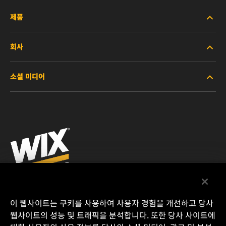
제품
회사
중장비용
소셜 미디어
승용 및 트럭용
회사소개
산업용
참고 자료
Facebook
레이싱용
연락처
Instagram
채용 문의
YouTube
개인정보 처리방침
MANN+HUMMEL KOREA CO.,LTD.
이 웹사이트는 쿠키를 사용하여 사용자 경험을 개선하고 당사
77-1 Donghwagongdan-ro
웹사이트의 성능 및 트래픽을 분석합니다. 또한 당사 사이트에
법적 고지
Munmak-eup, Wonju-si