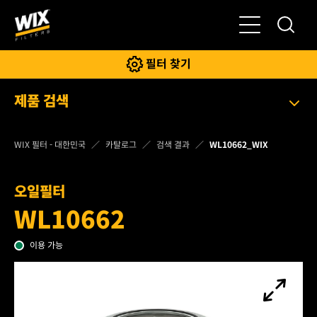
전환
필터 찾기
제품 검색
WIX 필터 - 대한민국
카탈로그
검색 결과
WL10662_WIX
오일필터
WL10662
이용 가능