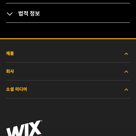
법적 정보
제품
회사
중장비용
소셜 미디어
승용 및 트럭용
회사소개
산업용
참고 자료
Facebook
레이싱용
연락처
Instagram