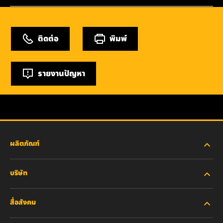
ติดต่อ
พิมพ์
รายงานปัญหา
ผลิตภัณฑ์
บริษัท
อุตสาหกรรมหนัก
สื่อสังคม
รถยนต์ส่วนบุคคลและรถบรรทุกงานเบา
เกี่ยวกับเรา