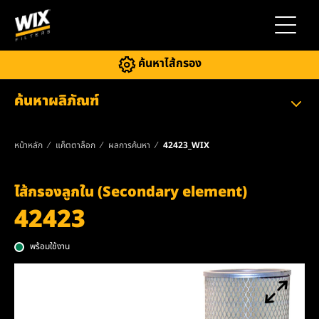
สลับการ
ค้นหาไส้กรอง
ค้นหาผลิภัณฑ์
หน้าหลัก
แค็ตตาล็อก
ผลการค้นหา
42423_WIX
ไส้กรองลูกใน (Secondary element)
42423
พร้อมใช้งาน