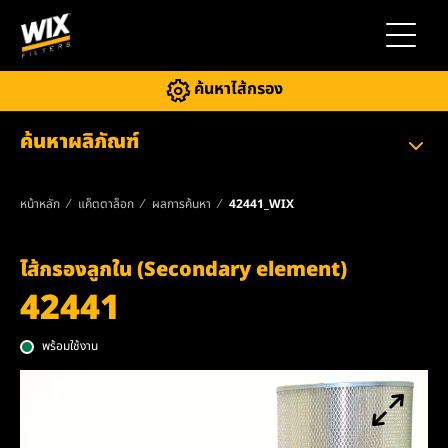
สลับการ
ค้นหาไส้กรอง
ค้นหาผลิภัณฑ์
หน้าหลัก
แค็ตตาล็อก
ผลการค้นหา
42441_WIX
ไส้กรองลูกใน (Secondary element)
42441
พร้อมใช้งาน