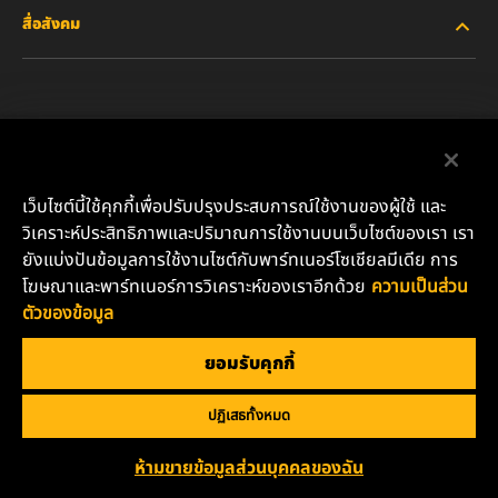
สื่อสังคม
รถยนต์ส่วนบุคคลและรถบรรทุกงานเบา
เกี่ยวกับเรา
ไส้กรองสำหรับอุตสาหกรรม
ทรัพยากรอื่นๆ
Facebook
ผลิตภัณฑ์สำหรับรถแข่ง
ติดต่อเรา
Instagram
เว็บไซต์นี้ใช้คุกกี้เพื่อปรับปรุงประสบการณ์ใช้งานของผู้ใช้ และ
น้ำมันหล่อลื่น
ตำแหน่งงาน
วิเคราะห์ประสิทธิภาพและปริมาณการใช้งานบนเว็บไซต์ของเรา เรา
YouTube
ยังแบ่งปันข้อมูลการใช้งานไซต์กับพาร์ทเนอร์โซเชียลมีเดีย การ
ความเป็นส่วนตัวของข้อมูล
โฆษณาและพาร์ทเนอร์การวิเคราะห์ของเราอีกด้วย
ความเป็นส่วน
บริษัท มันน์ แอนด์ ฮุมเมิล (ประเทศไทย) จำกัด
ตัวของข้อมูล
เลขที่ 152 อาคารชาร์เตอร์ สแควร์ ห้องเลขที่ 11-06 ชั้น 11 ถนน
ประกาศด้านกฎหมาย
สาทรเหนือ แขวงสีลม เขตบางรัก กรุงเทพมหานคร 10500
ยอมรับคุกกี้
อีเมล: TH.info@mann-hummel.com
ปฏิเสธทั้งหมด
Copyright 2024 MANN+HUMMEL. All rights reserved.
ห้ามขายข้อมูลส่วนบุคคลของฉัน